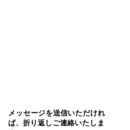
代表：石田 圭
〒315-0015
茨城県石岡市貝地
☎0120
-276-
☎070-2022-
​✉
since2023@i
メッセージを送信いただけれ
ば、折り返しご連絡いたしま