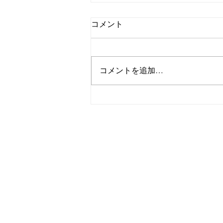
コメント
コメントを追加…
茨城県のエアコンクリーニン
グ 祈願！ ラジオ出演
いたしました！