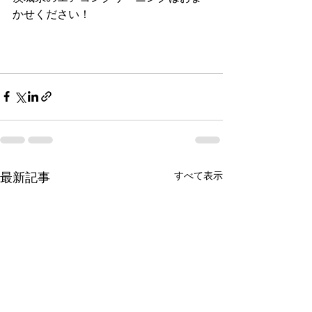
かせください！
茨城県　エアコンクリーニング　完全
分解クリーニング　石岡市　エアコン
最新記事
すべて表示