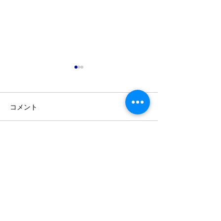
コメント
コメントを追加…
茨城県のエアコンクリー
茨城県のエアコ
ニング 完全分解記録⑪
ニング 完全分
Contact Us
Now
今すぐお問い合わせを