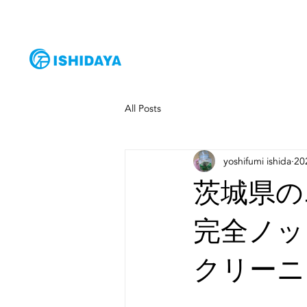
HOME
サー
All Posts
yoshifumi ishida
2
茨城県の
完全ノッ
クリーニ