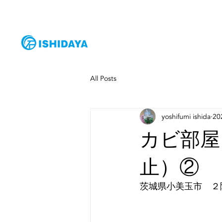
HOME
サー
All Posts
yoshifumi ishida
2
カビ部屋
止）②
茨城県小美玉市　２